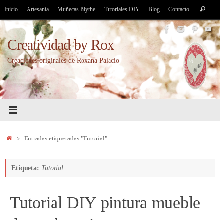
Saltar
Bús
Inicio
Artesanía
Muñecas Blythe
Tutoriales DIY
Blog
Contacto
Buscar
al
par
contenido
Creatividad by Rox
Creaciones originales de Roxana Palacio
Inicio
Entradas etiquetadas "Tutorial"
Etiqueta:
Tutorial
Tutorial DIY pintura mueble