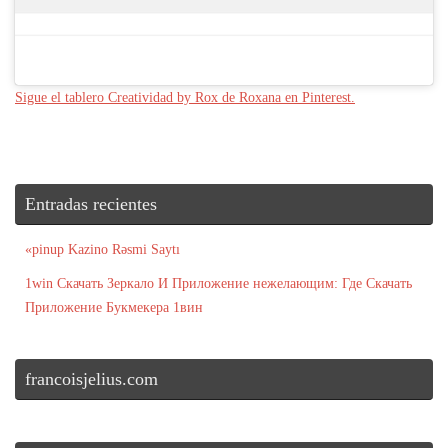
Sigue el tablero Creatividad by Rox de Roxana en Pinterest.
Entradas recientes
«pinup Kazino Rəsmi Saytı
1win Скачать Зеркало И Приложение нежелающим: Где Скачать
Приложение Букмекера 1вин
francoisjelius.com