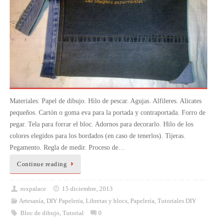
Materiales: Papel de dibujo. Hilo de pescar. Agujas. Alfileres. Alicates
pequeños. Cartón o goma eva para la portada y contraportada. Forro de
pegar. Tela para forrar el bloc. Adornos para decorarlo. Hilo de los
colores elegidos para los bordados (en caso de tenerlos). Tijeras.
Pegamento. Regla de medir. Proceso de…
Continue reading
roxpalace
15 diciembre, 2013
Artesanía
,
DIY Papelería
,
Libretas y blocs
,
Papelería
,
Tutoriales DIY
Bloc de dibujo
,
Tutorial
0