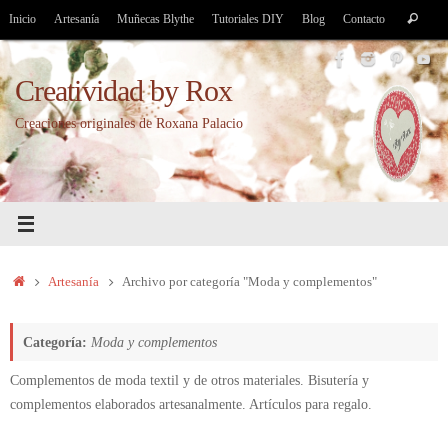
Saltar
Bús
Inicio
Artesanía
Muñecas Blythe
Tutoriales DIY
Blog
Contacto
Buscar
al
par
contenido
Creatividad by Rox
Creaciones originales de Roxana Palacio
Inicio
Artesanía
Archivo por categoría "Moda y complementos"
Categoría:
Moda y complementos
Complementos de moda textil y de otros materiales. Bisutería y
complementos elaborados artesanalmente. Artículos para regalo.