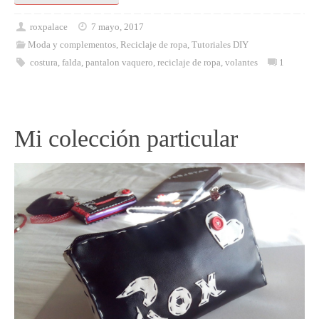
roxpalace
7 mayo, 2017
Moda y complementos
,
Reciclaje de ropa
,
Tutoriales DIY
costura
,
falda
,
pantalon vaquero
,
reciclaje de ropa
,
volantes
1
Mi colección particular