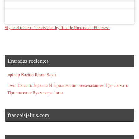
Sigue el tablero Creatividad by Rox de Roxana en Pinterest.
Entradas recientes
«pinup Kazino Rəsmi Saytı
1win Скачать Зеркало И Приложение нежелающим: Где Скачать
Приложение Букмекера 1вин
francoisjelius.com