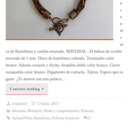
a
c
o
n
té
c
ni
ca de Kumihimo y cordón encerado. MATERIAL: 24 hebras de cordón
encerado de 1 mm. Disco de kumihimo redondo. Terminales color
bronce. Adorno corazón y flecha. Arandela doble color bronce. Cierre
mosquetón color bronce. Pegamento de contacto. Tijeras. Espero que os
guste. ¿Te atreves con esta pulsera…
Continue reading
roxpalace
13 julio, 2017
Artesanía
,
Bisutería
,
Moda y complementos
,
Pulseras
Animal Print
,
Kumihimo
,
Pulsera
,
Serpiente
0