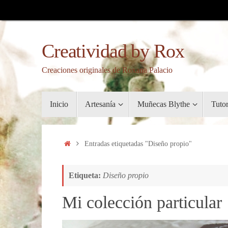
Saltar
al
contenido
Creatividad by Rox
Creaciones originales de Roxana Palacio
Saltar
Inicio
Artesanía
Muñecas Blythe
Tuto
al
contenido
Inicio
Entradas etiquetadas "Diseño propio"
Etiqueta:
Diseño propio
Mi colección particular