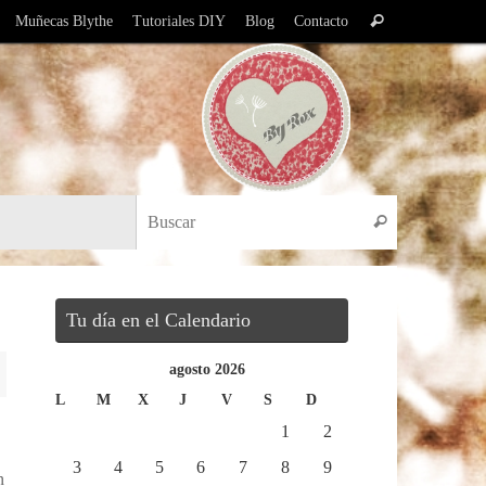
Búsqueda
Muñecas Blythe
Tutoriales DIY
Blog
Contacto
Buscar
para:
Búsqueda pa
Buscar
Tu día en el Calendario
agosto 2026
L
M
X
J
V
S
D
1
2
3
4
5
6
7
8
9
n