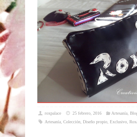
roxpalace
25 febrero, 2016
Artesanía
,
Blo
Artesanía
,
Colección
,
Diseño propio
,
Exclusivo
,
Rox