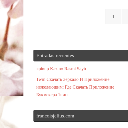
1
Entradas recientes
«pinup Kazino Rəsmi Saytı
1win Скачать Зеркало И Приложение
нежелающим: Где Скачать Приложение
Букмекера 1вин
francoisjelius.com