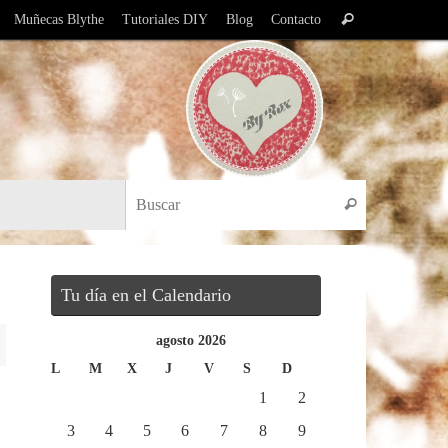
Búsqueda
Muñecas Blythe
Tutoriales DIY
Blog
Contacto
Buscar
para:
Búsqueda pa
Buscar
Tu día en el Calendario
agosto 2026
L
M
X
J
V
S
D
1
2
3
4
5
6
7
8
9