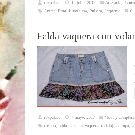
roxpalace
13 julio, 2017
Artesanía
,
Bisute
Animal Print
,
Kumihimo
,
Pulsera
,
Serpiente
0
Falda vaquera con vola
roxpalace
7 mayo, 2017
Moda y compleme
costura
,
falda
,
pantalon vaquero
,
reciclaje de ropa
,
vo