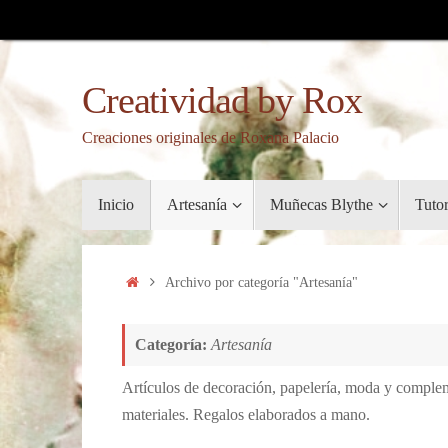
Saltar
al
contenido
Creatividad by Rox
Creaciones originales de Roxana Palacio
Saltar
Inicio
Artesanía
Muñecas Blythe
Tuto
al
contenido
Inicio
Archivo por categoría "Artesanía"
Categoría:
Artesanía
Artículos de decoración, papelería, moda y compleme
materiales. Regalos elaborados a mano.