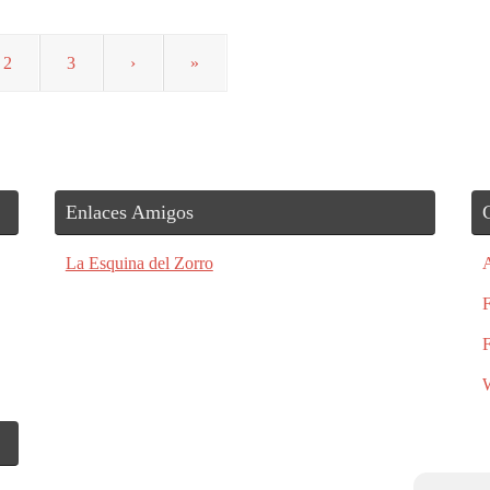
2
3
›
»
Enlaces Amigos
La Esquina del Zorro
F
F
W