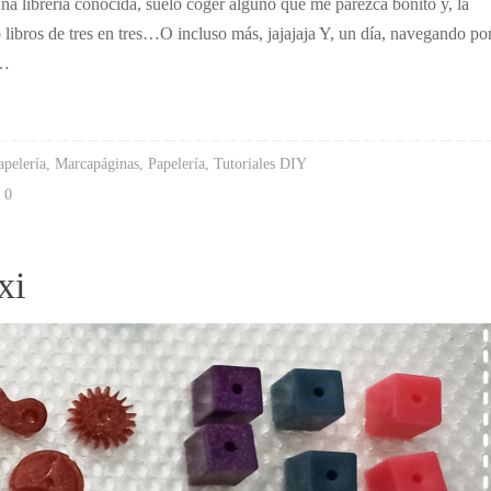
 librería conocida, suelo coger alguno que me parezca bonito y, la
libros de tres en tres…O incluso más, jajajaja Y, un día, navegando po
n…
pelería
,
Marcapáginas
,
Papelería
,
Tutoriales DIY
0
xi