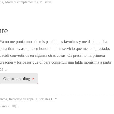
ría
,
Moda y complementos
,
Pulseras
nte
Ya no me ponía unos de mis pantalones favoritos y me daba mucha
pena tirarlos, así que, en honor al buen servicio que me han prestado,
decidí convertirlos en algunas otras cosas. Os presento mi primera
creación y los pasos que dí para conseguir una falda monísima a partir
de…
Continue reading
ntos
,
Reciclaje de ropa
,
Tutoriales DIY
lantes
1