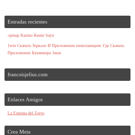
Entradas recientes
«pinup Kazino Rəsmi Saytı
1win Скачать Зеркало И Приложение нежелающим: Где Скачать
Приложение Букмекера 1вин
francoisjelius.com
Enlaces Amigos
La Esquina del Zorro
Crea Meta