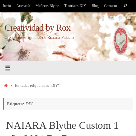
Saltar
Bús
Inicio
Artesanía
Muñecas Blythe
Tutoriales DIY
Blog
Contacto
Buscar
al
par
contenido
Creatividad by Rox
Creaciones originales de Roxana Palacio
Inicio
Entradas etiquetadas "DIY"
Etiqueta:
DIY
NAIARA Blythe Custom 1