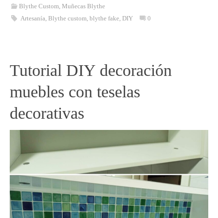
Blythe Custom
,
Muñecas Blythe
Artesanía
,
Blythe custom
,
blythe fake
,
DIY
0
Tutorial DIY decoración
muebles con teselas
decorativas