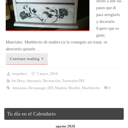
invito a leer los
pasos que dí
para arreglarlo
y decorarlo.
Espero que os
guste.
Materiales: Mueblecito de madera (si lo conseguís sin tratar, os
ahorraréis quitarle…
Continue reading
roxpalace
7 mayo, 2016
Art Deco
,
Artesanía
,
Decoración
,
Tutoriales DIY
Artesanía
,
Decopauge
,
DIY
,
Madera
,
Mueble
,
Mueblecito
0
Tu día en el Calendario
agosto 2026