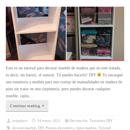
Esto es un tutorial para decorar mueble de madera que no esté tratada,
es decir, sin barniz, al natural. Tú puedes hacerlo! DIY
Yo encargué
una estantería a medida para mis cositas de manualidades en madera de
pino sin tratar en una carpintería, pero puedes decorar cualquier
mueble, cajita,…
Continue reading
roxpalace
24 enero, 2021
Decoración
,
Tutoriales DIY
decorar mueble
,
DIY
,
Pintura decorativa
,
tratar madera
,
Tutorial