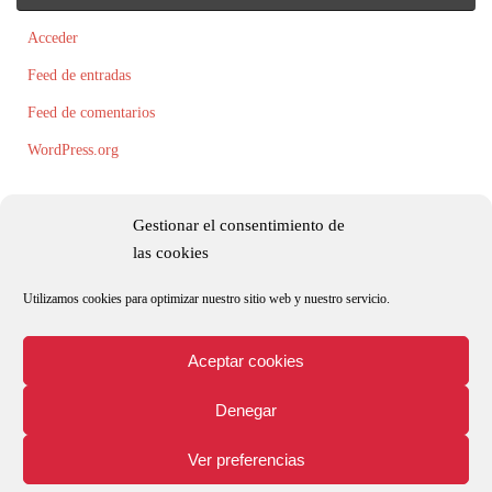
Acceder
Feed de entradas
Feed de comentarios
WordPress.org
Gestionar el consentimiento de
las cookies
Utilizamos cookies para optimizar nuestro sitio web y nuestro servicio.
Todos los textos, fotografías e ilustraciones son originales y/o están registradas
por Roxana Palacio.
Aceptar cookies
Denegar
Aviso legal
Política de privacidad y protección de datos
Ver preferencias
Política de cookies (UE)
Funciona con
Tempera
&
WordPress.