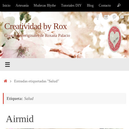
Saltar
Bús
Inicio
Artesanía
Muñecas Blythe
Tutoriales DIY
Blog
Contacto
Buscar
al
par
contenido
Creatividad by Rox
Creaciones originales de Roxana Palacio
Inicio
Entradas etiquetadas "Salud"
Etiqueta:
Salud
Airmid