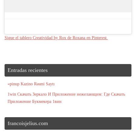
Sigue el tablero Creatividad by Rox de Roxana en Pinterest.
Entradas recientes
«pinup Kazino Rəsmi Saytı
1win Скачать Зеркало И Приложение нежелающим: Где Скачать
Приложение Букмекера 1вин
francoisjelius.com