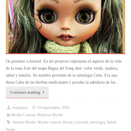
Os presento a Airmid. En mi proyecto representa el aspecto de la vida
de la zona Este del mapa Bagua del Feng shui: color verde, madera,
salud y familia. Su nombre proviene de la mitología Celta. Era una
diosa Celta de las hierbas medicinales y portaba la sabiduría de las…
Continue reading
roxpalace
20 septiembre, 2020
Blythe Custom
,
Muñecas Blythe
Airmid
,
Blythe
,
Blythe custom
,
diosas
,
Leyenda
,
mitologia
,
Salud
,
Verde