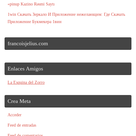
«pinup Kazino Rəsmi Saytı
1win Скачать Зеркало И Приложение нежелающим: Где Скачать
Приложение Букмекера 1вин
francoisjelius.com
Enlaces Amigos
La Esquina del Zorro
Crea Meta
Acceder
Feed de entradas
Feed de comentarios