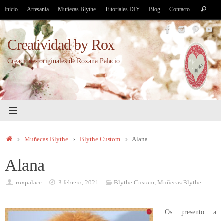
Saltar
Bús
Inicio
Artesanía
Muñecas Blythe
Tutoriales DIY
Blog
Contacto
Buscar
al
par
contenido
Creatividad by Rox
Creaciones originales de Roxana Palacio
Inicio
Muñecas Blythe
Blythe Custom
Alana
Alana
roxpalace
3 febrero, 2021
Blythe Custom
,
Muñecas Blythe
Os presento a