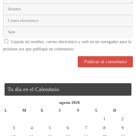
Guarda mi nombre, correo electrónico y web en mi navegador para la
próxima vez que publique un comentario.
Tu día en el Calendario
agosto 2026
L
M
X
J
V
S
D
1
2
3
4
5
6
7
8
9