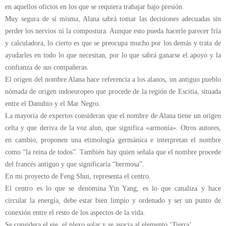
en aquellos oficios en los que se requiera trabajar bajo presión.
Muy segura de sí misma, Alana sabrá tomar las decisiones adecuadas sin
perder los nervios ni la compostura. Aunque esto pueda hacerle parecer fría
y calculadora, lo cierto es que se preocupa mucho por los demás y trata de
ayudarles en todo lo que necesitan, por lo que sabrá ganarse el apoyo y la
confianza de sus compañeras.
El origen del nombre Alana hace referencia a los alanos, un antiguo pueblo
nómada de origen indoeuropeo que procede de la región de Escitia, situada
entre el Danubio y el Mar Negro.
La mayoría de expertos consideran que el nombre de Alana tiene un origen
celta y que deriva de la voz alun, que significa «armonía». Otros autores,
en cambio, proponen una etimología germánica e interpretan el nombre
como “la reina de todos”. También hay quien señala que el nombre procede
del francés antiguo y que significaría “hermosa”.
En mi proyecto de Feng Shui, representa el centro.
El centro es lo que se denomina Yin Yang, es lo que canaliza y hace
circular la energía, debe estar bien limpio y ordenado y ser un punto de
conexión entre el resto de los aspectos de la vida.
Se considera el eje, el plexo solar y se asocia al elemento ‘Tierra’.