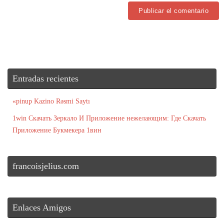
Entradas recientes
«pinup Kazino Rəsmi Saytı
1win Скачать Зеркало И Приложение нежелающим: Где Скачать
Приложение Букмекера 1вин
francoisjelius.com
Enlaces Amigos