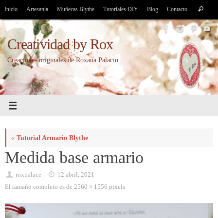
Saltar
Bús
Inicio
Artesanía
Muñecas Blythe
Tutoriales DIY
Blog
Contacto
Buscar
al
par
contenido
Creatividad by Rox
Creaciones originales de Roxana Palacio
«
Tutorial Armario Blythe
Medida base armario
roxpalace
12 abril, 2021
El tamaño completo es de
2560 × 1556
pixels