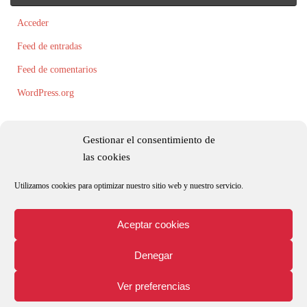
Acceder
Feed de entradas
Feed de comentarios
WordPress.org
Gestionar el consentimiento de
las cookies
Utilizamos cookies para optimizar nuestro sitio web y nuestro servicio.
Todos los textos, fotografías e ilustraciones son originales y/o están registradas
por Roxana Palacio.
Aceptar cookies
Denegar
Aviso legal
Política de privacidad y protección de datos
Ver preferencias
Política de cookies (UE)
Funciona con
Tempera
&
WordPress.