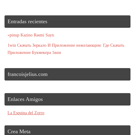
Entradas recientes
«pinup Kazino Rəsmi Saytı
1win Скачать Зеркало И Приложение нежелающим: Где Скачать
Приложение Букмекера 1вин
francoisjelius.com
Enlaces Amigos
La Esquina del Zorro
Crea Meta