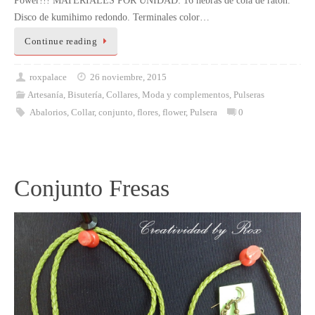
Disco de kumihimo redondo. Terminales color…
Continue reading
roxpalace
26 noviembre, 2015
Artesanía
,
Bisutería
,
Collares
,
Moda y complementos
,
Pulseras
Abalorios
,
Collar
,
conjunto
,
flores
,
flower
,
Pulsera
0
Conjunto Fresas