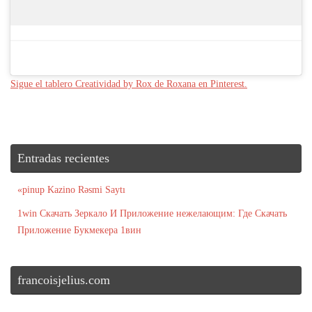
Sigue el tablero Creatividad by Rox de Roxana en Pinterest.
Entradas recientes
«pinup Kazino Rəsmi Saytı
1win Скачать Зеркало И Приложение нежелающим: Где Скачать
Приложение Букмекера 1вин
francoisjelius.com