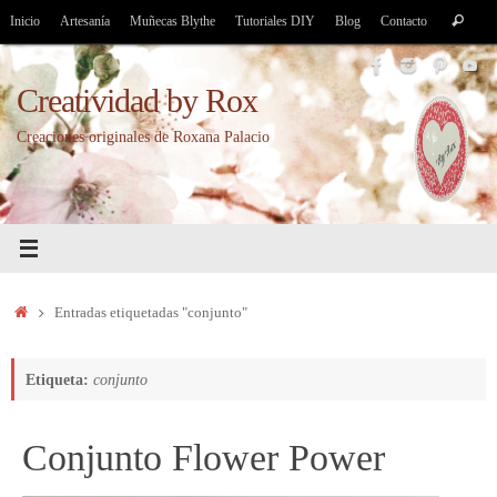
Saltar
Bús
Inicio
Artesanía
Muñecas Blythe
Tutoriales DIY
Blog
Contacto
Buscar
al
par
contenido
Creatividad by Rox
Creaciones originales de Roxana Palacio
Inicio
Entradas etiquetadas "conjunto"
Etiqueta:
conjunto
Conjunto Flower Power