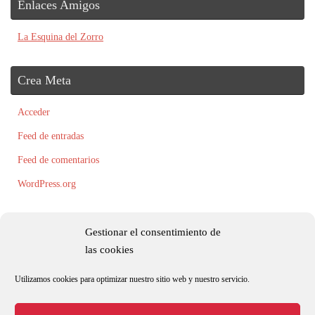
Enlaces Amigos
La Esquina del Zorro
Crea Meta
Acceder
Feed de entradas
Feed de comentarios
WordPress.org
Gestionar el consentimiento de
las cookies
Utilizamos cookies para optimizar nuestro sitio web y nuestro servicio.
Todos los textos, fotografías e ilustraciones son originales y/o están registradas
por Roxana Palacio.