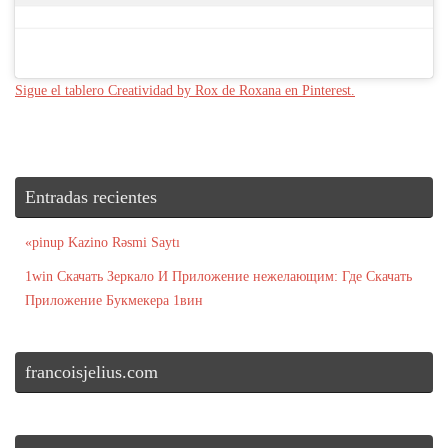
Sigue el tablero Creatividad by Rox de Roxana en Pinterest.
Entradas recientes
«pinup Kazino Rəsmi Saytı
1win Скачать Зеркало И Приложение нежелающим: Где Скачать
Приложение Букмекера 1вин
francoisjelius.com