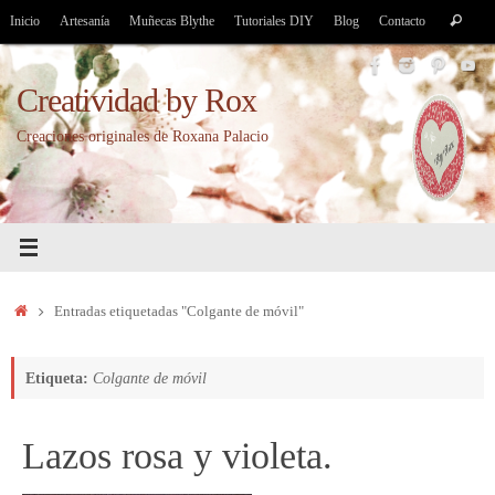
Saltar
Bús
Inicio
Artesanía
Muñecas Blythe
Tutoriales DIY
Blog
Contacto
Buscar
al
par
contenido
Creatividad by Rox
Creaciones originales de Roxana Palacio
Inicio
Entradas etiquetadas "Colgante de móvil"
Etiqueta:
Colgante de móvil
Lazos rosa y violeta.