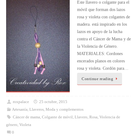
Este llavero o colgante para el
móvil que forman dos lazos
rosa y violeta con colgantes de
madera. está inspirado en los
lazos en apoyo de la lucha
contra el Cáncer de Mama y de
la Violencia de Género.
MATERIALES: Cordones
encerados planos en colores
rosa y violeta. Cordón para…
Continue reading
roxpalace
25 octubre, 2015
Artesanía
,
Llaveros
,
Moda y complementos
Cáncer de mama
,
Colgante de móvil
,
Llavero
,
Rosa
,
Violencia de
género
,
Violeta
0