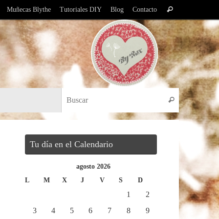
Búsqueda
Muñecas Blythe
Tutoriales DIY
Blog
Contacto
Buscar
para:
Búsqueda pa
Buscar
Tu día en el Calendario
agosto 2026
L
M
X
J
V
S
D
1
2
3
4
5
6
7
8
9