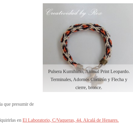
Pulsera Kumihimo, Animal Print Leopardo.
Terminales, Adornos Corazón y Flecha y
cierre, bronce.
 la que presumir de
quirirlas en
El Laboratorio, C/Vaqueras, 44. Alcalá de Henares.