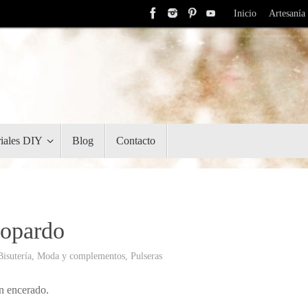
Inicio
Artesanía
riales DIY
Blog
Contacto
eopardo
Bisutería
,
Moda y complementos
,
Pulseras
n encerado.