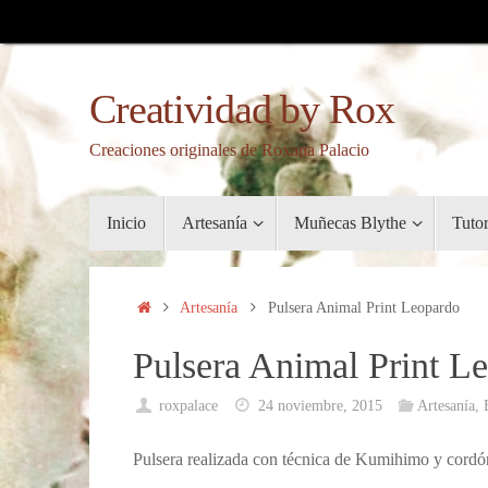
Saltar
al
contenido
Creatividad by Rox
Creaciones originales de Roxana Palacio
Saltar
Inicio
Artesanía
Muñecas Blythe
Tuto
al
contenido
Inicio
Artesanía
Pulsera Animal Print Leopardo
Pulsera Animal Print L
roxpalace
24 noviembre, 2015
Artesanía
,
Pulsera realizada con técnica de Kumihimo y cordó