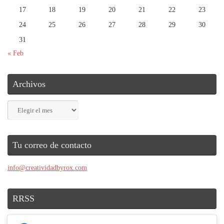
17
18
19
20
21
22
23
24
25
26
27
28
29
30
31
« Feb
Archivos
Archivos
Tu correo de contacto
info@creatividadbyrox.com
RRSS