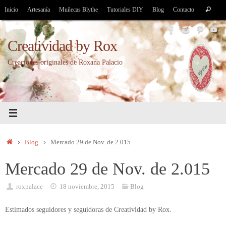
Saltar
Bús
Inicio
Artesanía
Muñecas Blythe
Tutoriales DIY
Blog
Contacto
Buscar
al
par
contenido
Creatividad by Rox
Creaciones originales de Roxana Palacio
Inicio
Blog
Mercado 29 de Nov. de 2.015
Mercado 29 de Nov. de 2.015
roxpalace
18 noviembre, 2015
Blog
Estimados seguidores y seguidoras de Creatividad by Rox.