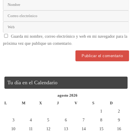
Guarda mi nombre, correo electrónico y web en mi navegador para la
próxima vez que publique un comentario.
Tu día en el Calendario
agosto 2026
L
M
X
J
V
S
D
1
2
3
4
5
6
7
8
9
10
11
12
13
14
15
16