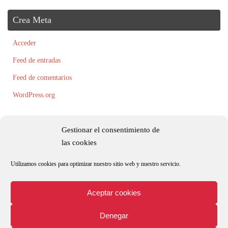
Crea Meta
Acceder
Feed de entradas
Feed de comentarios
WordPress.org
Gestionar el consentimiento de
las cookies
Utilizamos cookies para optimizar nuestro sitio web y nuestro servicio.
Todos los textos, fotografías e ilustraciones son originales y/o están registradas
por Roxana Palacio.
Aceptar cookies
Denegar