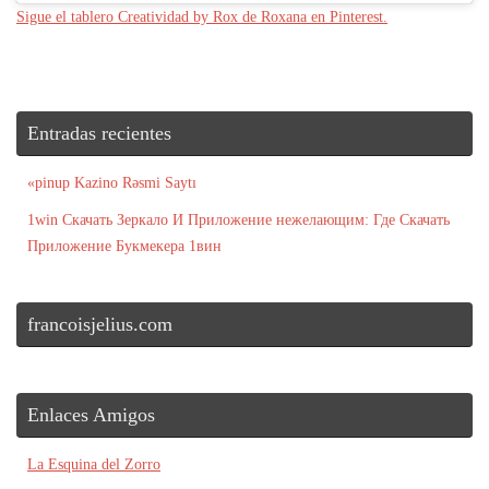
Sigue el tablero Creatividad by Rox de Roxana en Pinterest.
Entradas recientes
«pinup Kazino Rəsmi Saytı
1win Скачать Зеркало И Приложение нежелающим: Где Скачать
Приложение Букмекера 1вин
francoisjelius.com
Enlaces Amigos
La Esquina del Zorro