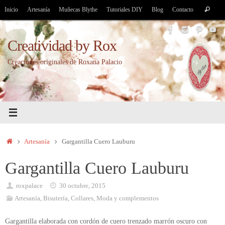
Saltar
Bús
Inicio
Artesanía
Muñecas Blythe
Tutoriales DIY
Blog
Contacto
Buscar
al
par
contenido
Creatividad by Rox
Creaciones originales de Roxana Palacio
Inicio
Artesanía
Gargantilla Cuero Lauburu
Gargantilla Cuero Lauburu
roxpalace
30 octubre, 2015
Artesanía
,
Bisutería
,
Collares
,
Moda y complementos
Gargantilla elaborada con cordón de cuero trenzado marrón oscuro con