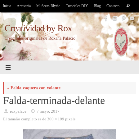
Saltar
Bús
Inicio
Artesanía
Muñecas Blythe
Tutoriales DIY
Blog
Contacto
Buscar
al
par
contenido
Creatividad by Rox
Creaciones originales de Roxana Palacio
«
Falda vaquera con volante
Falda-terminada-delante
roxpalace
7 mayo, 2017
El tamaño completo es de
300 × 199
pixels