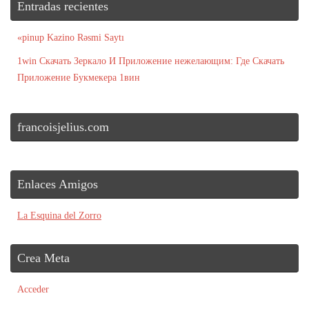
Entradas recientes
«pinup Kazino Rəsmi Saytı
1win Скачать Зеркало И Приложение нежелающим: Где Скачать
Приложение Букмекера 1вин
francoisjelius.com
Enlaces Amigos
La Esquina del Zorro
Crea Meta
Acceder