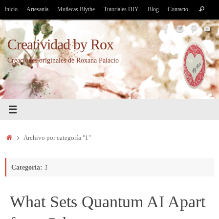
Saltar
Bús
Inicio
Artesanía
Muñecas Blythe
Tutoriales DIY
Blog
Contacto
Buscar
al
par
contenido
Creatividad by Rox
Creaciones originales de Roxana Palacio
Inicio
Archivo por categoría "1"
Categoría:
1
What Sets Quantum AI Apart