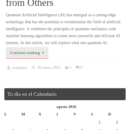
from Others
Quantum Artificial Intelligence (AI) has emerged as a cutting-edge
technology that has the potential to revolutionize the field of artificial
intelligence. It combines the principles of quantum mechanics with
machine learning algorithms to create more powerful and efficient AI
systems. In this article, we will explore what sets quantum AI…
Continue reading
roxpalace
30 enero, 2025
1
0
Tu día en el Calendario
agosto 2026
L
M
X
J
V
S
D
1
2