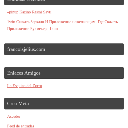
«pinup Kazino Rəsmi Saytı
1win Скачать Зеркало И Приложение нежелающим: Где Скачать
Приложение Букмекера 1вин
francoisjelius.com
Enlaces Amigos
La Esquina del Zorro
Crea Meta
Acceder
Feed de entradas