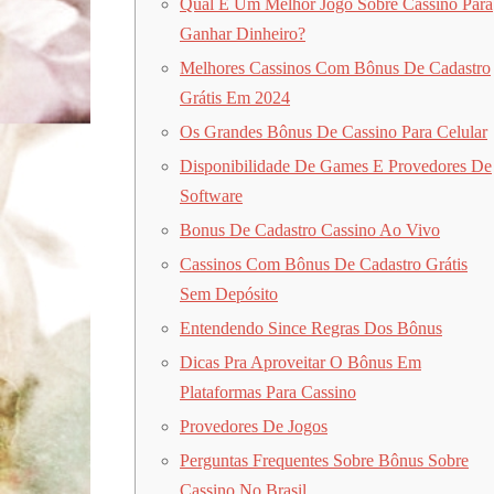
Qual É Um Melhor Jogo Sobre Cassino Para
Ganhar Dinheiro?
Melhores Cassinos Com Bônus De Cadastro
Grátis Em 2024
Os Grandes Bônus De Cassino Para Celular
Disponibilidade De Games E Provedores De
Software
Bonus De Cadastro Cassino Ao Vivo
Cassinos Com Bônus De Cadastro Grátis
Sem Depósito
Entendendo Since Regras Dos Bônus
Dicas Pra Aproveitar O Bônus Em
Plataformas Para Cassino
Provedores De Jogos
Perguntas Frequentes Sobre Bônus Sobre
Cassino No Brasil