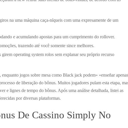
000 giros na uma máquina caça-níqueis com uma expresamente de um
rodando e acumulando apostas para um cumprimento do rollover.
omoções, trazendo até você somente since melhores.
 girem operating system rolos sem explanar seu próprio recurso
, enquanto jogos sobre mesa como Black jack podem» «enseñar apena
processo de liberação do bônus. Muitos jogadores pulam esta etapa, ma
ver e lignes de tempo do bônus. Após uma análise detalhada, listei as
erecidas por diversas plataformas.
ônus De Cassino Simply No