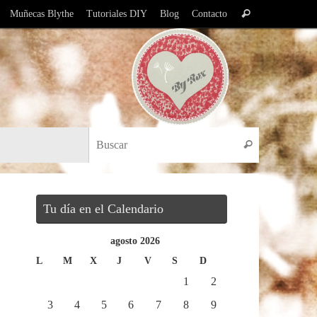
Búsqueda
Muñecas Blythe
Tutoriales DIY
Blog
Contacto
Buscar
para:
Búsqueda pa
Buscar
Tu día en el Calendario
agosto 2026
L
M
X
J
V
S
D
1
2
3
4
5
6
7
8
9