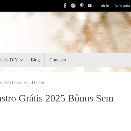
Inicio
Artesanía
riales DIY
Blog
Contacto
is 2025 Bônus Sem Depósito
stro Grátis 2025 Bônus Sem