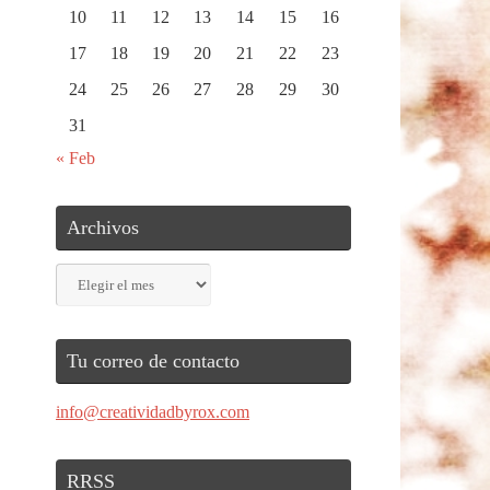
10
11
12
13
14
15
16
17
18
19
20
21
22
23
24
25
26
27
28
29
30
31
« Feb
Archivos
Archivos
Tu correo de contacto
info@creatividadbyrox.com
RRSS